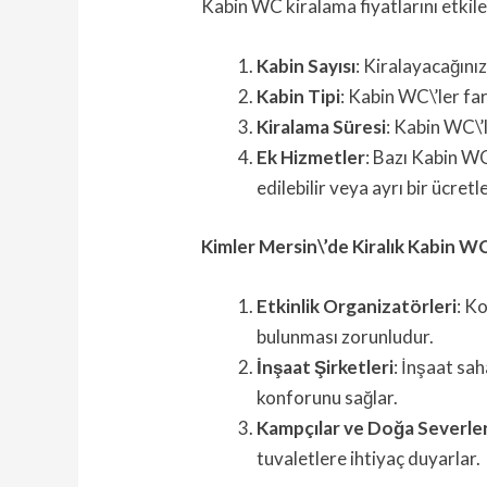
Kabin WC kiralama fiyatlarını etkiley
Kabin Sayısı
: Kiralayacağınız
Kabin Tipi
: Kabin WC\’ler far
Kiralama Süresi
: Kabin WC\’l
Ek Hizmetler
: Bazı Kabin WC
edilebilir veya ayrı bir ücretle
Kimler Mersin\’de Kiralık Kabin 
Etkinlik Organizatörleri
: K
bulunması zorunludur.
İnşaat Şirketleri
: İnşaat sah
konforunu sağlar.
Kampçılar ve Doğa Severle
tuvaletlere ihtiyaç duyarlar.