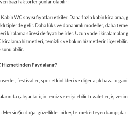
en bazı faktörler şunlar olabilir:
 Kabin WC sayısı fiyatları etkiler. Daha fazla kabin kiralama, ge
klı tiplerde gelir. Daha lüks ve donanımlı modeller, daha temel
eri kiralama süresi de fiyatı belirler. Uzun vadeli kiralamalar 
 kiralama hizmetleri, temizlik ve bakım hizmetlerini içerebilir.
 sunulabilir.
WC Hizmetinden Faydalanır?
onserler, festivaller, spor etkinlikleri ve diğer açık hava organ
alarında çalışanlar için temiz ve erişilebilir tuvaletler, iş veriml
r
: Mersin\’in doğal güzelliklerini keşfetmek isteyen kampçılar 