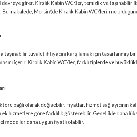
devreye girer. Kiralık Kabin WC\’ler, temizlik ve taşınabilirli
r. Bu makalede, Mersin\’de Kiralık Kabin WC\’lerin ne olduğunu
?
a taşınabilir tuvalet ihtiyacını karşılamak için tasarlanmış bir
asını içerir. Kiralık Kabin WC\’ler, farklı tiplerde ve büyüklükle
arı
töre bağlı olarak değişebilir. Fiyatlar, hizmet sağlayıcının kali
 ek hizmetlere göre farklılık gösterebilir. Genellikle daha lü
l modeller daha uygun fiyatlı olabilir.