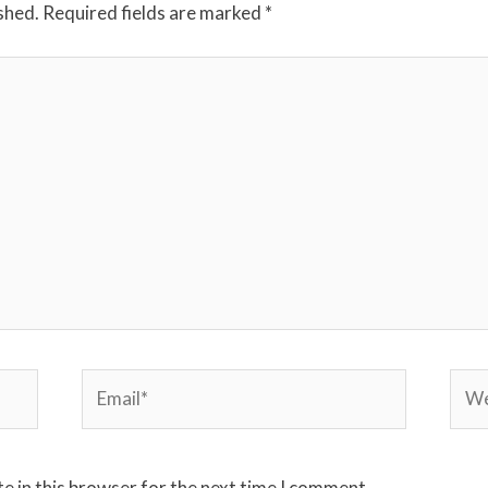
shed.
Required fields are marked
*
Email*
Webs
e in this browser for the next time I comment.