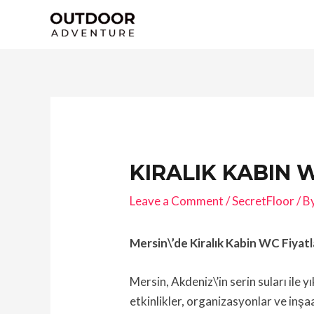
Skip
to
content
Post
navigation
KIRALIK KABIN 
Leave a Comment
/
SecretFloor
/ B
Mersin\’de Kiralık Kabin WC Fiyat
Mersin, Akdeniz\’in serin suları ile 
etkinlikler, organizasyonlar ve inşaa