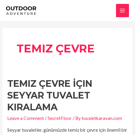
Skip
MAI
to
MEN
content
TEMIZ ÇEVRE
TEMIZ ÇEVRE İÇIN
Temiz
Çevre
SEYYAR TUVALET
İçin
KIRALAMA
Seyyar
Tuvalet
Leave a Comment
/
SecretFloor
/ By
tuvaletkaravan.com
Kiralama
Seyyar tuvaletler, günümüzde temiz bir çevre için önemli bir