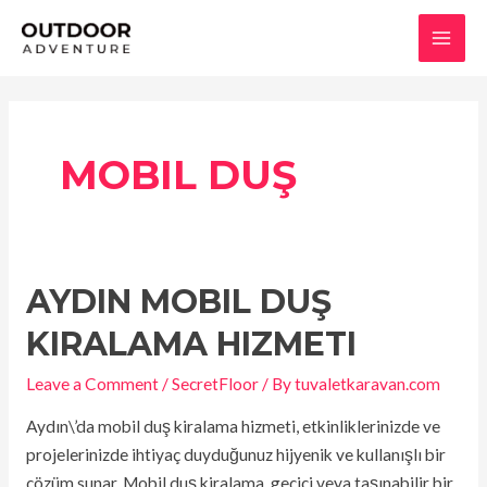
Skip
MAI
to
MEN
content
MOBIL DUŞ
AYDIN MOBIL DUŞ
Aydın
Mobil
KIRALAMA HIZMETI
Duş
Kiralama
Leave a Comment
/
SecretFloor
/ By
tuvaletkaravan.com
Hizmeti
Aydın\’da mobil duş kiralama hizmeti, etkinliklerinizde ve
projelerinizde ihtiyaç duyduğunuz hijyenik ve kullanışlı bir
çözüm sunar. Mobil duş kiralama, geçici veya taşınabilir bir